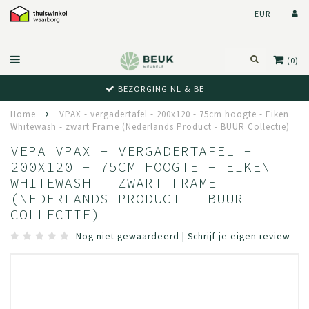
EUR
(0)
BEZORGING NL & BE
Home
VPAX - vergadertafel - 200x120 - 75cm hoogte - Eiken
Whitewash - zwart Frame (Nederlands Product - BUUR Collectie)
VEPA VPAX - VERGADERTAFEL -
200X120 - 75CM HOOGTE - EIKEN
WHITEWASH - ZWART FRAME
(NEDERLANDS PRODUCT - BUUR
COLLECTIE)
Nog niet gewaardeerd
|
Schrijf je eigen review