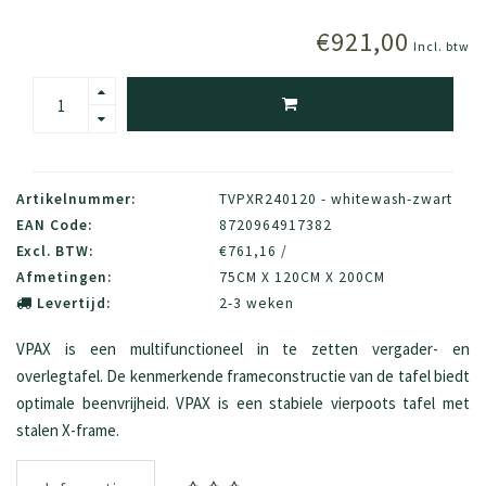
€921,00
Incl. btw
Artikelnummer:
TVPXR240120 - whitewash-zwart
EAN Code:
8720964917382
Excl. BTW:
€761,16 /
Afmetingen:
75CM X 120CM X 200CM
Levertijd:
2-3 weken
VPAX is een multifunctioneel in te zetten vergader- en
overlegtafel. De kenmerkende frameconstructie van de tafel biedt
optimale beenvrijheid. VPAX is een stabiele vierpoots tafel met
stalen X-frame.