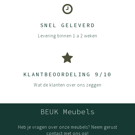
ISO 26000 – MVO -richtlijnen
ILO -arbeids- en sociale standaarden
SNEL GELEVERD
Levering binnen 1 a 2 weken
KLANTBEOORDELING 9/10
Wat de klanten over ons zeggen
BEUK Meubels
Heb je vragen over onze meubels? Neem gerust
contact met ons op!