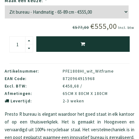
Maak een keuze:
*
€555,00
€577,00
Incl. btw
Artikelnummer:
PFE1808HI_wit_Witframe
EAN Code:
8720964915968
Excl. BTW:
€458,68 /
Afmetingen:
65CM X 80CM X 180CM
Levertijd:
2-3 weken
Presto R bureau is elegant waardoor het goed staat in elk kantoor
of op een thuiswerkplek. Het is gemaakt in Hoogeveen en
vervaardigd uit 100% recyclebaar staal. Het verstelmechaniek is in
een poot geplaatst waarmee een innovatief bureau is gerealiseerd.