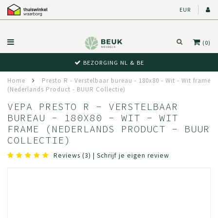
EUR
(0)
BEWUST RETOUR
Home
Presto R - Verstelbaar bureau - 180x80 - Wit - Wit frame
(Nederlands Product - BUUR Collectie)
VEPA PRESTO R - VERSTELBAAR
BUREAU - 180X80 - WIT - WIT
FRAME (NEDERLANDS PRODUCT - BUUR
COLLECTIE)
Reviews (3)
|
Schrijf je eigen review