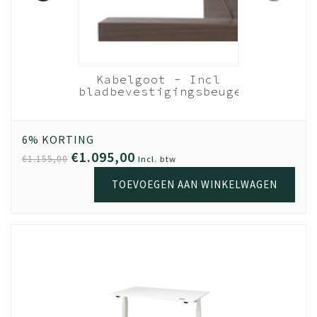
Be Proud
Kabelgoot - Incl
NEN EN
bladbevestigingsbeugels
der
- 180cm bureau
Zwart
ers
Wit
6% KORTING
€1.095,00
€1.155,00
Incl. btw
TOEVOEGEN AAN WINKELWAGEN