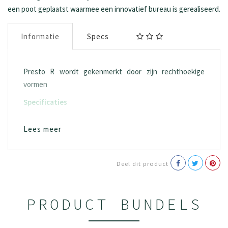
een poot geplaatst waarmee een innovatief bureau is gerealiseerd.
Informatie
Specs
Presto R wordt gekenmerkt door zijn rechthoekige
vormen
Specificaties
gemaakt uit hoogwaardig 100% recyclebaar
Lees meer
staal
facilitair doordacht programma: ultrasnelle
(de)montage van blad, frame en poten
d.m.v. slechts 1 bout per poot
Deel dit product
uitermate stabiel door speciaal ontwikkelde
centrale traverse met bladdragers
door centrale traverse geen hinderlijke
PRODUCT BUNDELS
frameconstructie aan lange zijde; dit biedt
optimale beenvrijheid
voorzien van justeerdoppen met een