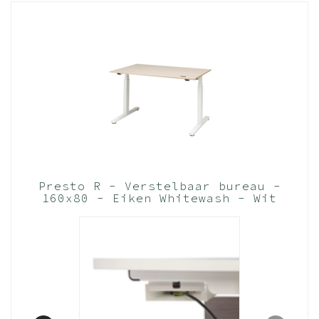
verstelbereik van 20 mm voor gemakkelijk
waterpas stellen
horizontale ligger T-poot v.v. een aluminium
eindstuk dat meegespoten is
Materialen – bladen
18 mm PEFC™ melamine met LaserTec
randafwerking
kleuren volgens kleurenkaarten “Decoren
Kerncollectie” en “Decoren Trendcollectie”
Materialen – frame
Presto R - Verstelbaar bureau -
vervaardigd uit hoogwaardig gekalibreerd
160x80 - Eiken Whitewash - Wit
frame (Nederlands Product - BUUR
staal afgewerkt d.m.v. een slagvaste
Collectie)
poedercoating
bladdragers aan zichtzijden, staanders en
voeten geëpoxeerd; kleuren volgens
kleurenkaart “Epoxy en lak – Kerncollectie”
en “Epoxy en lak – Trendcollectie”
bladtraverse zwart geëpoxeerd