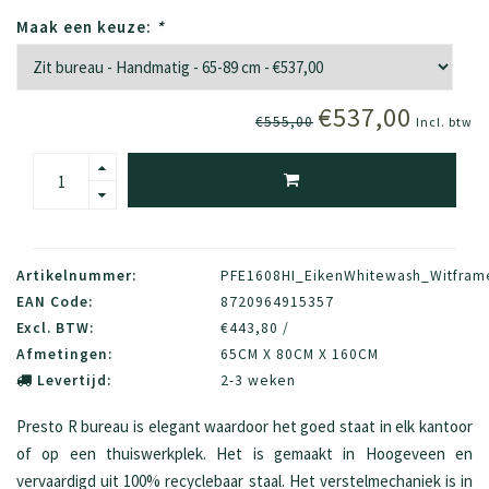
Maak een keuze:
*
€537,00
€555,00
Incl. btw
Artikelnummer:
PFE1608HI_EikenWhitewash_Witfram
EAN Code:
8720964915357
Excl. BTW:
€443,80 /
Afmetingen:
65CM X 80CM X 160CM
Levertijd:
2-3 weken
Presto R bureau is elegant waardoor het goed staat in elk kantoor
of op een thuiswerkplek. Het is gemaakt in Hoogeveen en
vervaardigd uit 100% recyclebaar staal. Het verstelmechaniek is in