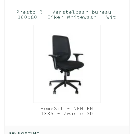
Presto R - Verstelbaar bureau -
160x80 - Eiken Whitewash - Wit
frame (Nederlands Product - BUUR
Collectie)
HomeSit - NEN EN
1335 - Zwarte 3D
Netweave Rugleuning
- 4D Armleggers
(Nederlands Product)
5% KORTING