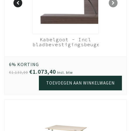
Be Proud
Kabelgoot - Incl
NEN EN
bladbevestigingsbeugels
der
- 160cm bureau
Zwart
ers
Wit
6% KORTING
€1.073,40
€1.133,00
Incl. btw
TOEVOEGEN AAN WINKELWAGEN