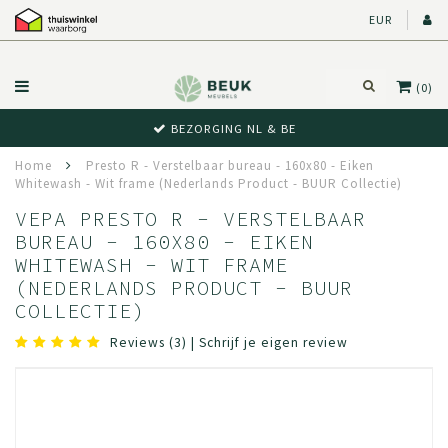
EUR
(0)
BEWUST RETOUR
Home
Presto R - Verstelbaar bureau - 160x80 - Eiken
Whitewash - Wit frame (Nederlands Product - BUUR Collectie)
VEPA PRESTO R - VERSTELBAAR
BUREAU - 160X80 - EIKEN
WHITEWASH - WIT FRAME
(NEDERLANDS PRODUCT - BUUR
COLLECTIE)
Reviews (3)
|
Schrijf je eigen review