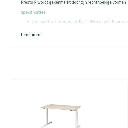
Presto R wordt gekenmerkt door zijn rechthoekige vormen
Specificaties
gemaakt uit hoogwaardig 100% recyclebaar sta
facilitair doordacht programma: ultrasnelle (d
uitermate stabiel door speciaal ontwikkelde c
Lees meer
door centrale traverse geen hinderlijke framec
voorzien van justeerdoppen met een verstelbe
horizontale ligger T-poot v.v. een aluminium 
Materialen – bladen
18 mm PEFC™ melamine met LaserTec randafw
kleuren volgens kleurenkaarten “Decoren Kern
Materialen – frame
vervaardigd uit hoogwaardig gekalibreerd staa
bladdragers aan zichtzijden, staanders en voe
bladtraverse zwart geëpoxeerd