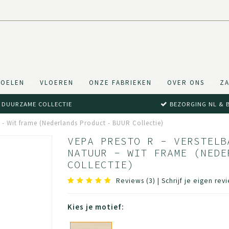
TOELEN
VLOEREN
ONZE FABRIEKEN
OVER ONS
ZA
DUURZAME COLLECTIE
BEZORGING NL & 
r - Wit frame (Nederlands Product - BUUR Collectie)
VEPA PRESTO R - VERSTELB
NATUUR - WIT FRAME (NEDE
COLLECTIE)
Reviews (3)
|
Schrijf je eigen rev
Kies je motief: