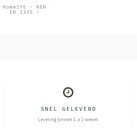
HomeSit - NEN
EN 1335 -
Zwarte 3D
Netweave
Rugleuning - 4D
Armleggers
(Nederlands
Product)
SNEL GELEVERD
Levering binnen 1 a 2 weken