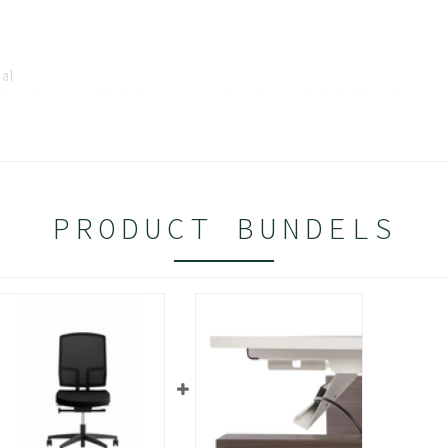
al
e)montage van blad, frame en poten d.m.v. slechts 1 bout per p
entrale traverse met bladdragers
onstructie aan lange zijde; dit biedt optimale beenvrijheid
reik van 20 mm voor gemakkelijk waterpas stellen
eindstuk dat meegespoten is
PRODUCT BUNDELS
erking
collectie” en “Decoren Trendcollectie”
l afgewerkt d.m.v. een slagvaste poedercoating
ten geëpoxeerd; kleuren volgens kleurenkaart “Epoxy en lak – K