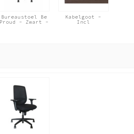
Bureaustoel Be
Kabelgoot -
Proud - Zwart -
Incl
NEN EN 1335
bladbevestigingsbeugels
Zonder
- 140cm bureau
Armleggers
Zwart Wit