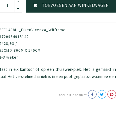
TOEVOEGEN AAN WINKELWAGEN
PFE1408HI_EikenVicenza_Witframe
8720964915142
€428,93 /
65CM X 80CM X 140CM
2-3 weken
aat in elk kantoor of op een thuiswerkplek. Het is gemaakt in
aal. Het verstelmechaniek is in een poot geplaatst waarmee een
Deel dit product