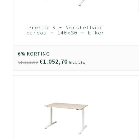
Presto R - Verstelbaar
bureau - 140x80 - Eiken
Natuur - Wit frame
(Nederlands Product -
BUUR Collectie)
6% KORTING
€1.052,70
€1.112,00
Incl. btw