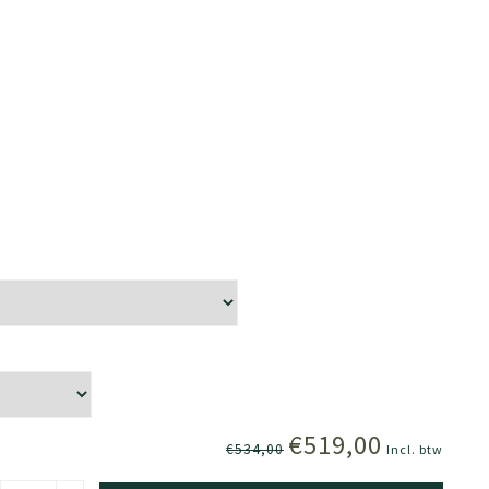
€519,00
€534,00
Incl. btw