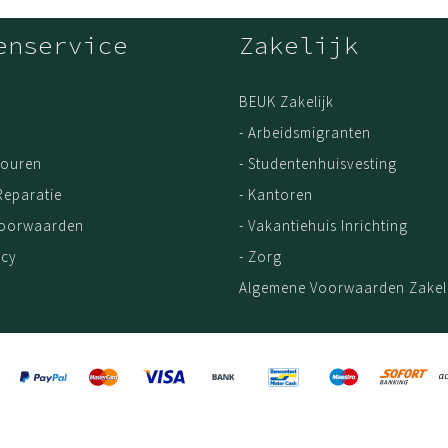
enservice
Zakelijk
BEUK Zakelijk
- Arbeidsmigranten
touren
- Studentenhuisvesting
Reparatie
- Kantoren
Voorwaarden
- Vakantiehuis Inrichting
icy
- Zorg
Algemene Voorwaarden Zakeli