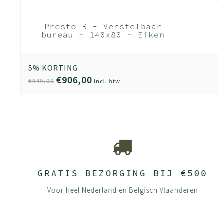
Presto R - Verstelbaar
bureau - 140x80 - Eiken
Natuur - Wit frame
(Nederlands Product -
BUUR Collectie)
5% KORTING
€906,00
€949,00
Incl. btw
GRATIS BEZORGING BIJ €500
Voor heel Nederland én Belgisch Vlaanderen