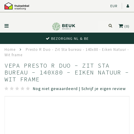
EUR
(0)
BE
BEWUST RETOUR
Home
Presto R Duo - Zit Sta bureau - 140x80 - Eiken Natuur -
Wit frame
VEPA PRESTO R DUO - ZIT STA
BUREAU - 140X80 - EIKEN NATUUR -
WIT FRAME
Nog niet gewaardeerd
|
Schrijf je eigen review