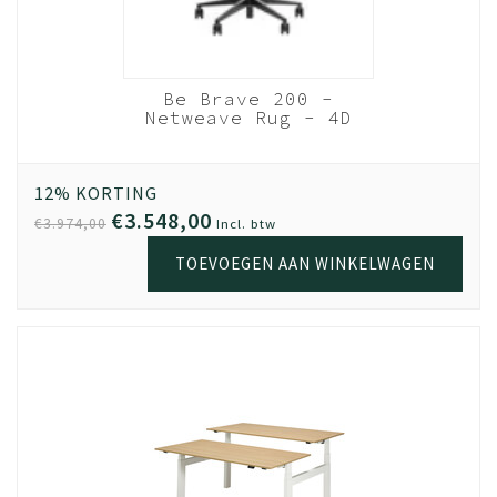
Be Brave 200 -
Netweave Rug - 4D
armleggers - NEN-EN
1335 - NPR 1813
12% KORTING
€3.548,00
€3.974,00
Incl. btw
TOEVOEGEN AAN WINKELWAGEN