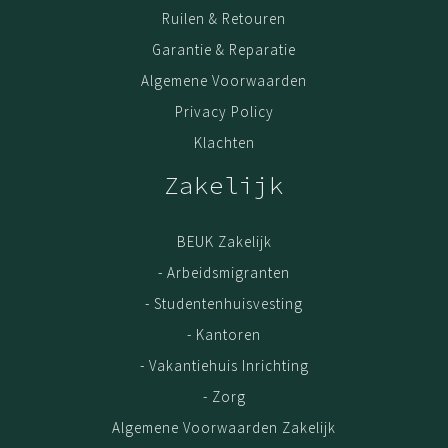
Levering
Ruilen & Retouren
Bestel vandaag en wij leveren binnen 1 a 2 weken, als
Garantie & Reparatie
jouw meubel op voorraad is.
Algemene Voorwaarden
Montage
Privacy Policy
Voor een meerprijs zorgen onze monteurs ervoor dat
Klachten
jouw meubel bij levering direct wordt gemonteerd. Of
dat we op een later tijdstip langskomen wanneer het
Zakelijk
beter schikt.
Garantie
BEUK Zakelijk
Kwaliteit is belangrijk. Haal jouw meubel gerust uit elkaar,
- Arbeidsmigranten
en zet het op een andere plek weer in elkaar. Door het
- Studentenhuisvesting
gebruik van extra stevig spaanplaat en volledige
melamine coating, kun je met een gerust hart 5x de
- Kantoren
meubel verhuizen; de kwaliteit blijft. De garantie op Beuk
- Vakantiehuis Inrichting
Meubels is 3 (drie) jaar. Geldig vanaf het moment van
- Zorg
aankoop online. Als bewijs van aankoop is de
Algemene Voorwaarden Zakelijk
oorspronkelijke factuur/aankoopnota vereist.