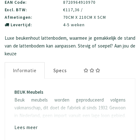
EAN Code:
8720964910970
Excl. BTW:
€117,36 /
Afmetingen:
70CM X 210CM X 5CM
Levertijd:
4-5 weken
Luxe beukenhout lattenbodem, waarmee je gemakkelijk de stand
van de lattenbodem kan aanpassen. Stevig of soepel? Aan jou de
keuze
Informatie
Specs
BEUK Meubels
Beuk meubels worden geproduceerd volgens
vakmanschap, dit doet de fabriek al sinds 1932. Gewoon
in Nederland, geen import vanuit een lage loon gebied.
De lattenbodem bestaat uit beukenhout.
Lees meer
Onderhoud