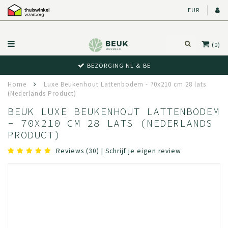
EUR
(0)
BEZORGING NL & BE
Home
Luxe Beukenhout Lattenbodem - 70x210 cm 28 lats
(Nederlands Product)
BEUK LUXE BEUKENHOUT LATTENBODEM
- 70X210 CM 28 LATS (NEDERLANDS
PRODUCT)
Reviews (30)
|
Schrijf je eigen review