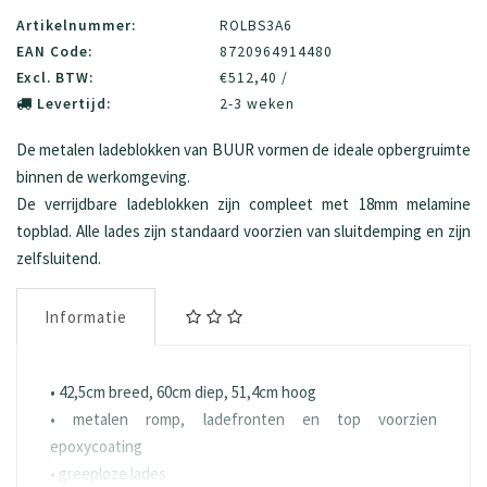
Artikelnummer:
ROLBS3A6
EAN Code:
8720964914480
Excl. BTW:
€512,40 /
Levertijd:
2-3 weken
De metalen ladeblokken van BUUR vormen de ideale opbergruimte
binnen de werkomgeving.
De verrijdbare ladeblokken zijn compleet met 18mm melamine
topblad. Alle lades zijn standaard voorzien van sluitdemping en zijn
zelfsluitend.
Informatie
• 42,5cm breed, 60cm diep, 51,4cm hoog
• metalen romp, ladefronten en top voorzien
epoxycoating
• greeploze lades