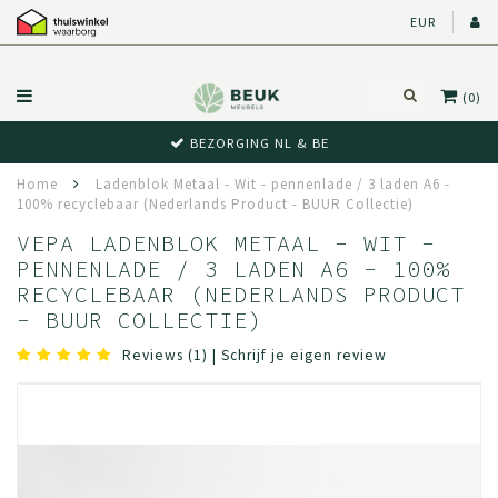
EUR
(0)
BEZORGING NL & BE
Home
Ladenblok Metaal - Wit - pennenlade / 3 laden A6 -
100% recyclebaar (Nederlands Product - BUUR Collectie)
VEPA LADENBLOK METAAL - WIT -
PENNENLADE / 3 LADEN A6 - 100%
RECYCLEBAAR (NEDERLANDS PRODUCT
- BUUR COLLECTIE)
Reviews (1)
|
Schrijf je eigen review