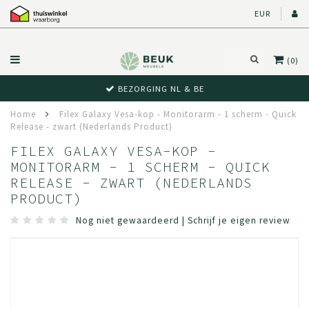
EUR
(0)
BEZORGING NL & BE
Home
Filex Galaxy Vesa-kop - Monitorarm - 1 scherm - Quick
Release - zwart (Nederlands Product)
FILEX GALAXY VESA-KOP -
MONITORARM - 1 SCHERM - QUICK
RELEASE - ZWART (NEDERLANDS
PRODUCT)
Nog niet gewaardeerd
|
Schrijf je eigen review