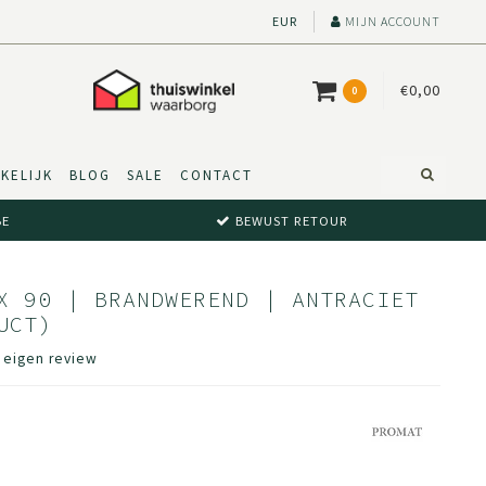
EUR
MIJN ACCOUNT
€0,00
0
KELIJK
BLOG
SALE
CONTACT
BE
BEWUST RETOUR
X 90 | BRANDWEREND | ANTRACIET
UCT)
e eigen review