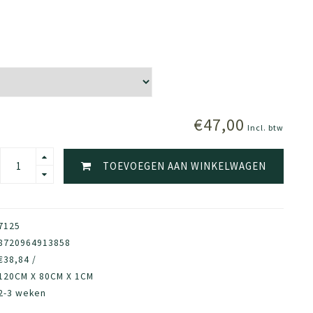
€47,00
Incl. btw
TOEVOEGEN AAN WINKELWAGEN
7125
8720964913858
€38,84 /
120CM X 80CM X 1CM
2-3 weken