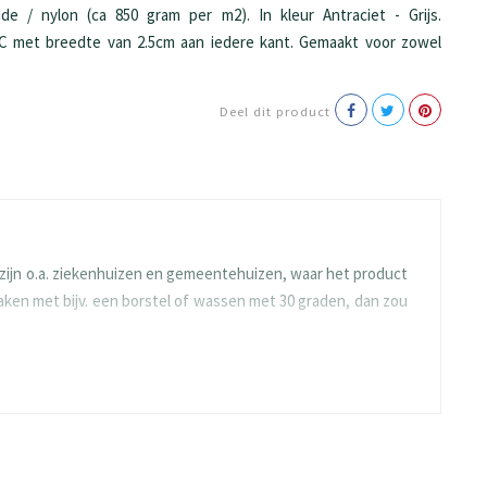
 / nylon (ca 850 gram per m2). In kleur Antraciet - Grijs.
VC met breedte van 2.5cm aan iedere kant. Gemaakt voor zowel
Deel dit product
zijn o.a. ziekenhuizen en gemeentehuizen, waar het product
ken met bijv. een borstel of wassen met 30 graden, dan zou
eemt goed zowel het vuil als het vocht af van een voetzool.
 droogloopmat met een vochtopname van 5 liter per m2. Het
droogloopmatten). Laatste puntje, is dat deze matten uiterst
dig wat mensen per dag langs.