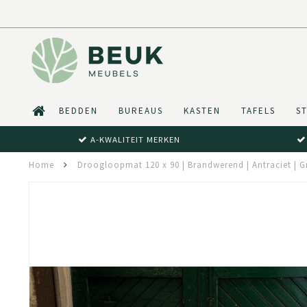
BEDDEN
BUREAUS
KASTEN
TAFELS
S
A-KWALITEIT MERKEN
Home
Droogloopmat 120 x 90 | Brandwerend | Antraciet | G