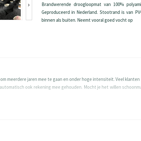
Brandwerende droogloopmat van 100% polyamide
Geproduceerd in Nederland. Stootrand is van P
binnen als buiten. Neemt vooral goed vocht op
om meerdere jaren mee te gaan en onder hoge intensiteit. Veel klanten 
us automatisch ook rekening mee gehouden. Mocht je het willen schoonma
cheurvast is en neemt ook nog veel vocht op. Met andere woorden, het n
nloopmat en droogloopmat. Echter ligt zijn kracht het meest bij een
len zeggen, dat het goed tegen zonlicht / UV kan (i.t.t. polypropylene 
ok geleverd aan ziekenhuizen en gemeentehuizen en daar komen toch aar