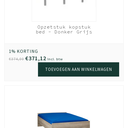
Opzetstuk kopstuk
bed - Donker Grijs
hout
120cm breed
1% KORTING
€371,12
€374,00
Incl. btw
TOEVOEGEN AAN WINKELWAGEN