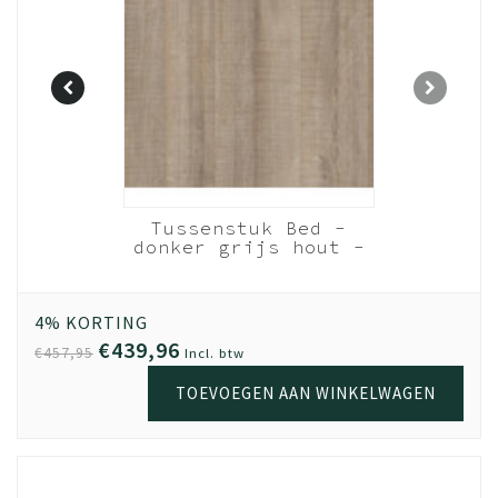
Nachtkastje
ergrijs
Tussenstuk Bed -
breed) -
donker grijs hout -
ep
t.b.v. vulling laden
- 220 cm
4% KORTING
€439,96
€457,95
Incl. btw
TOEVOEGEN AAN WINKELWAGEN