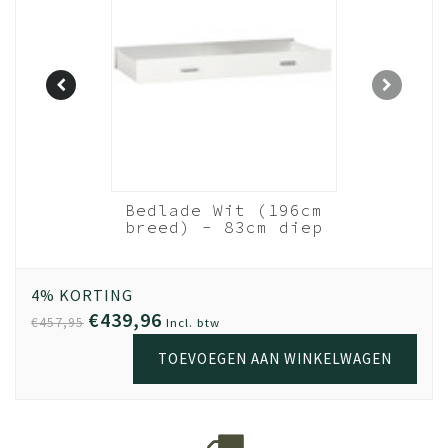
ed - wit
Bedlade Wit (196cm
ulling
breed) - 83cm diep
20 cm
4% KORTING
€439,96
€457,95
Incl. btw
TOEVOEGEN AAN WINKELWAGEN