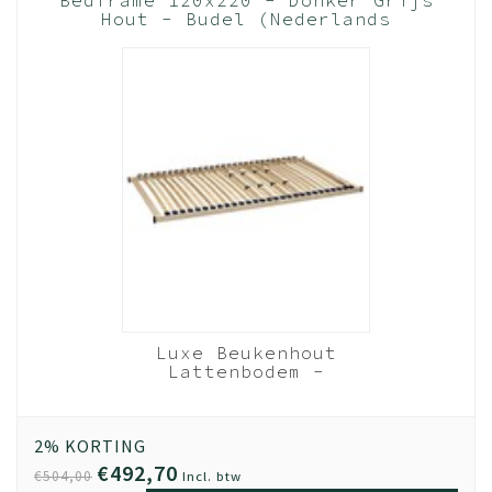
Hout - Budel (Nederlands
Product)
Luxe Beukenhout
Lattenbodem -
120x220 cm 28 lats
Beukenhout
2% KORTING
€492,70
€504,00
Incl. btw