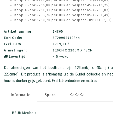
Koop 2 voor €272,44 per stuk en bespaar 2% (€214,63)
Koop 3 voor €266,88 per stuk en bespaar 4% (€210,25)
Koop 4 voor €261,32 per stuk en bespaar 6% (€205,87)
Koop 5 voor €255,76 per stuk en bespaar 8% (€201,49)
Koop 6 voor €250,20 per stuk en bespaar 10% (€197,11)
Artikelnummer:
14865
EAN Code:
8720964912844
Excl. BTW:
€219,01 /
Afmetingen:
120CM X 220CM X 48CM
Levertijd:
4-5 weken
De afmetingen van het bedframe zijn 126cm(b) x 48cm(h) x
226cm(d). Dit product is afkomstig uit de Budel collectie en het
hout is donker grijs gekleurd. Excl lattenbodem en matras
Informatie
Specs
BEUK Meubels