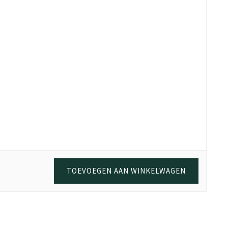
a stevig spaanplaat en volledige melamine coating, kun je met
n aankoop online. Als bewijs van aankoop is de oorspronkelijke
TOEVOEGEN AAN WINKELWAGEN