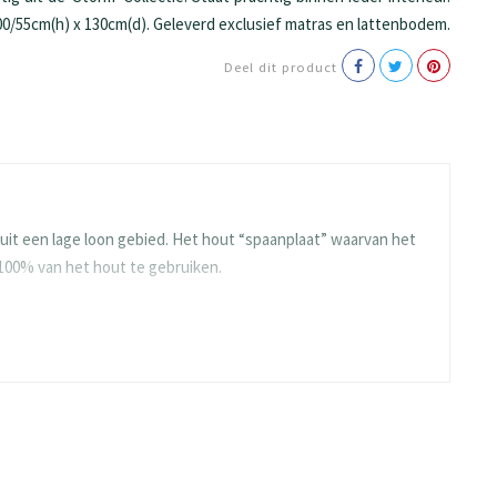
0/55cm(h) x 130cm(d). Geleverd exclusief matras en lattenbodem.
Deel dit product
it een lage loon gebied. Het hout “spaanplaat” waarvan het
 100% van het hout te gebruiken.
e en blijven ze langdurig mooi. Gelukkig heeft BEUK al veel
ies meegaan.
n de toplaag ontstaat er een rustig en strak oppervlak. De
t. De platen worden afgewerkt met hoge kwaliteit melamine
t beïnvloeden.
iken, waar anderen vaak maar 0.2mm gebruiken.