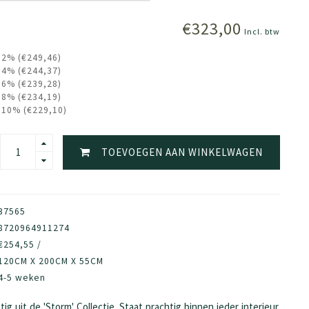
€323,00
Incl. btw
 2% (€249,46)
 4% (€244,37)
 6% (€239,28)
 8% (€234,19)
 10% (€229,10)
TOEVOEGEN AAN WINKELWAGEN
37565
8720964911274
€254,55 /
120CM X 200CM X 55CM
4-5 weken
ig uit de 'Storm' Collectie. Staat prachtig binnen ieder interieur.