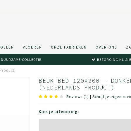
TOELEN
VLOEREN
ONZE FABRIEKEN
OVER ONS
ZA
DUURZAME COLLECTIE
BEZORGING NL & 
 Product)
BEUK BED 120X200 - DONKE
(NEDERLANDS PRODUCT)
Reviews (1)
|
Schrijf je eigen rev
Kies je uitvoering: