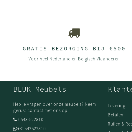
GRATIS BEZORGING BIJ €500
Voor heel Nederland én Belgisch Vlaanderen
BEUK Meubels
Klant
Heb je vragen over onze meubels? Neem
Levering
gerust contact met ons op!
Betalen
0543-522810
Ruilen & Re
+31543522810