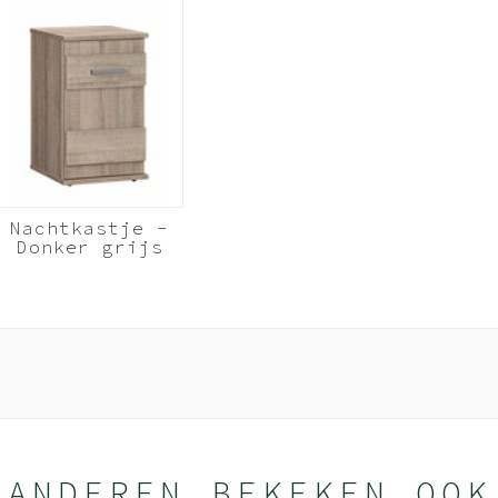
 en zet het op een andere plek weer in elkaar. Door het gebruik van extr
De garantie op Beuk Meubels is 3 (drie) jaar. Geldig vanaf het moment va
Nachtkastje -
Donker grijs
hout - Storm
Hout donker
grijs
e
ANDEREN BEKEKEN OOK