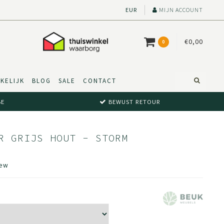
EUR
MIJN ACCOUNT
€0,00
0
KELIJK
BLOG
SALE
CONTACT
BE
BEWUST RETOUR
R GRIJS HOUT - STORM
iew