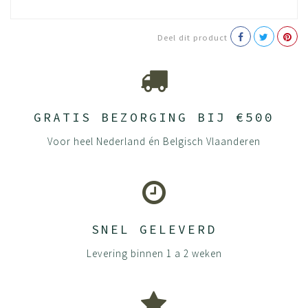
voor 97% worden gerecycled.
Deel dit product
Afvalloze fabriek en recycling oude materialen
Al het restmateriaal en afval van de fabriek (rest
stoffering, verpakkingsmateriaal, plastic, klein beetje
metaal, kunststof) wordt gescheiden en hergebruikt.
GRATIS BEZORGING BIJ €500
Aan het einde van de levenscyclus kunnen
Voor heel Nederland én Belgisch Vlaanderen
bureaustoelen worden teruggenomen om te refurbishen
of te recyclen. Als een stoel wordt gerecycled, kan bijna
al het materiaal worden hergebruikt.
Van kunststof worden nieuwe producten
gemaakt zoals krukjes
SNEL GELEVERD
Het schuim uit zittingen en gestoffeerde
ruggen wordt gebruikt voor het maken van
Levering binnen 1 a 2 weken
judo- en yogamatten
Van grotere partijen reststoffen uit de
stoffeerderij worden verpakkingshoezen
gemaakt