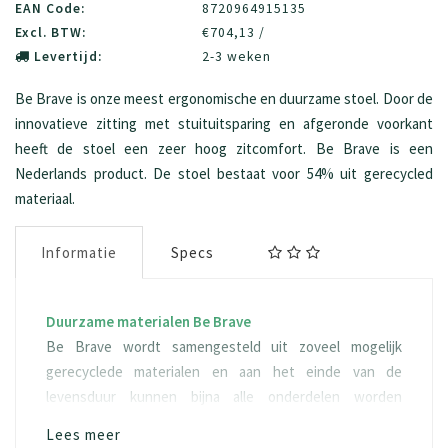
EAN Code:
8720964915135
Excl. BTW:
€704,13 /
Levertijd:
2-3 weken
Be Brave is onze meest ergonomische en duurzame stoel. Door de
innovatieve zitting met stuituitsparing en afgeronde voorkant
heeft de stoel een zeer hoog zitcomfort. Be Brave is een
Nederlands product. De stoel bestaat voor 54% uit gerecycled
materiaal.
Informatie
Specs
Duurzame materialen Be Brave
Be Brave wordt samengesteld uit zoveel mogelijk
gerecyclede materialen en aan het einde van de
levensduur kunnen bijna alle onderdelen worden
hergebruikt of gerecycled. Be Brave bestaat op dit
Lees meer
moment voor 54% uit gerecyclede materialen en kan