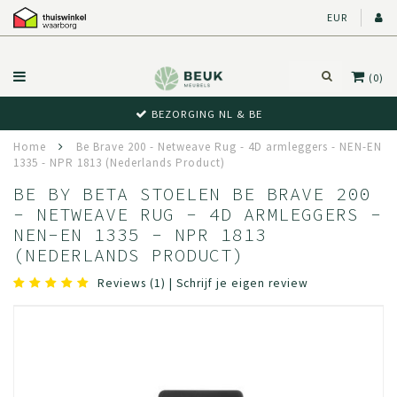
EUR
(0)
BEZORGING NL & BE
Home
Be Brave 200 - Netweave Rug - 4D armleggers - NEN-EN
1335 - NPR 1813 (Nederlands Product)
BE BY BETA STOELEN BE BRAVE 200
- NETWEAVE RUG - 4D ARMLEGGERS -
NEN-EN 1335 - NPR 1813
(NEDERLANDS PRODUCT)
Reviews (1)
|
Schrijf je eigen review